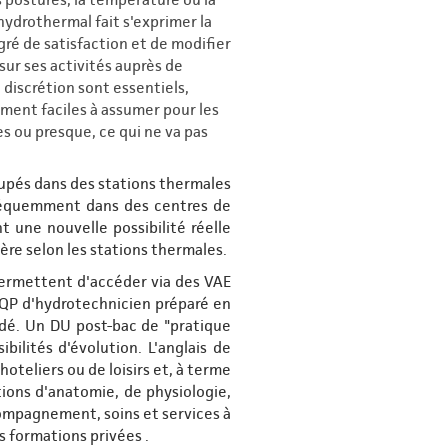
 hydrothermal fait s'exprimer la
ré de satisfaction et de modifier
 sur ses activités auprès de
discrétion sont essentiels,
ement faciles à assumer pour les
s ou presque, ce qui ne va pas
upés dans des stations thermales
fréquemment dans des centres de
 une nouvelle possibilité réelle
ière selon les stations thermales.
permettent d'accéder via des VAE
 CQP d'hydrotechnicien préparé en
ndé. Un DU post-bac de "pratique
bilités d'évolution. L'anglais de
teliers ou de loisirs et, à terme
tions d'anatomie, de physiologie,
ompagnement, soins et services à
 formations privées .