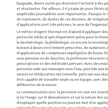
baignade, divers outils qui réservent l'activité à de
et résistantes. Par ailleurs, il n'y a pas de jours fériés 
amplitudes journalières sont importantes. Puisque le 
de traitement, de durées de ces derniers, de tempéra
d'applications sont très précises, le sens de l'organis
Le métier d'agent thermal est d'abord d'appliquer des 
protocole médical spécifiquement prévu pour la rhumat
la dermatologie, la phlébologie, ou encore la neurologi
boisson à doses strictement prescrites, de sudations o
d'applications de compresses imprégnées de boues the
sous pression ou de douches, la profession nécessite u
prescriptions et des méthodes prévues. Avec des mass
personne aide aux massages sous l’eau, procède aux l
assiste en rééducation mictionnelle, partcipe aux séan
être capable de travailler seule ou en équipe, avec d
différentes de la sienne.
La communication avec la personne en cure est essenti
la loi l'exige, sur le déroulement et sur la nature des s
d'expliquer quelle position ou posture doit être appliq
entendu l'écoute est cruciale, pour régler au mieux le