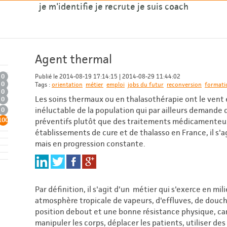
je m'identifie
je recrute
je suis coach
Agent thermal
0
Publié le 2014-08-19 17:14:15
|
2014-08-29 11:44:02
0
Tags :
orientation
métier
emploi
jobs du futur
reconversion
formati
0
Les soins thermaux ou en thalasothérapie ont le vent 
0
inéluctable de la population qui par ailleurs demande d
0
100
préventifs plutôt que des traitements médicamenteu
établissements de cure et de thalasso en France, il s'a
mais en progression constante.
Par définition, il s'agit d'un métier qui s'exerce en m
atmosphère tropicale de vapeurs, d'effluves, de douche
position debout et une bonne résistance physique, ca
manipuler les corps, déplacer les patients, utiliser d