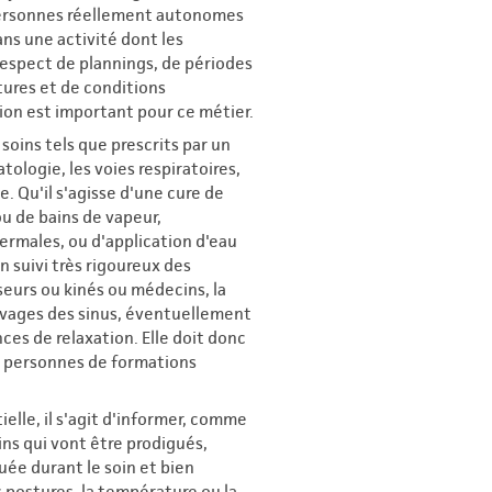
s personnes réellement autonomes
dans une activité dont les
respect de plannings, de périodes
tures et de conditions
ation est important pour ce métier.
soins tels que prescrits par un
ologie, les voies respiratoires,
e. Qu'il s'agisse d'une cure de
u de bains de vapeur,
rmales, ou d'application d'eau
n suivi très rigoureux des
eurs ou kinés ou médecins, la
avages des sinus, éventuellement
ces de relaxation. Elle doit donc
es personnes de formations
elle, il s'agit d'informer, comme
oins qui vont être prodigués,
uée durant le soin et bien
s postures, la température ou la