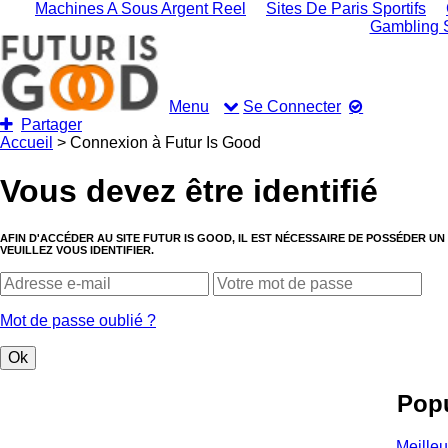
Machines A Sous Argent Reel
Sites De Paris Sportifs
Gambling 
Menu
Se Connecter
Partager
Accueil
>
Connexion à Futur Is Good
Vous devez être identifié
AFIN D'ACCÉDER AU SITE FUTUR IS GOOD, IL EST NÉCESSAIRE DE POSSÉDER UN
VEUILLEZ VOUS IDENTIFIER.
Mot de passe oublié ?
Ok
Popu
Meille